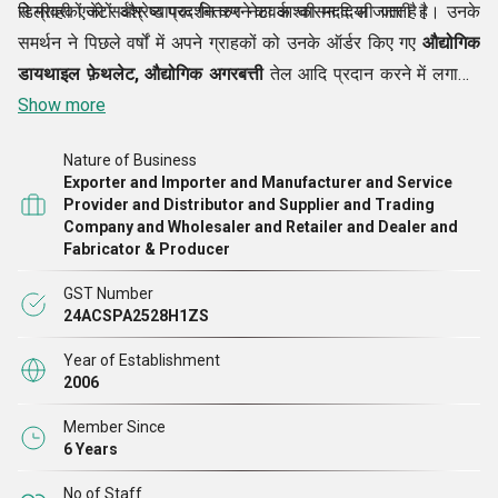
से ग्राहकों को सर्वश्रेष्ठ प्रदर्शन करने का आश्वासन दिया जाता है।
डिलीवरी एजेंटों और व्यापक वितरण नेटवर्क की मदद ली जाती है। उनके
समर्थन ने पिछले वर्षों में अपने ग्राहकों को उनके ऑर्डर किए गए
औद्योगिक
डायथाइल फ़ेथलेट, औद्योगिक अगरबत्ती
तेल आदि प्रदान करने में लगातार
हमारी मदद की है। हम अपनी लॉजिस्टिक टीम को मजबूत करके और अपने
Show more
वितरण नेटवर्क का विस्तार करके आने वाले वर्षों में अपने समयनिष्ठ प्रदर्शन
Nature of Business
को जारी रखने की योजना बना रहे हैं। हमारे ग्राहकों के स्थानों और
Exporter and Importer and Manufacturer and Service
आवश्यकताओं पर शोध करने के बाद सभी कदम उठाए जाएंगे।
Provider and Distributor and Supplier and Trading
Company and Wholesaler and Retailer and Dealer and
Fabricator & Producer
GST Number
24ACSPA2528H1ZS
Year of Establishment
2006
Member Since
6 Years
No of Staff