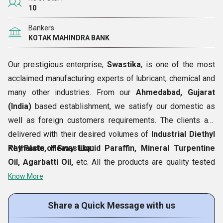
10
Bankers
KOTAK MAHINDRA BANK
Our prestigious enterprise,
Swastika
, is one of the most
acclaimed manufacturing experts of lubricant, chemical and
many other industries. From our
Ahmedabad, Gujarat
(India)
based establishment, we satisfy our domestic as
well as foreign customers requirements. The clients are
delivered with their desired volumes of
Industrial Diethyl
Phthalate, Heavy Liquid Paraffin, Mineral Turpentine
Key Facts of Swastika:
Oil, Agarbatti Oil,
etc. All the products are quality tested
prior to dispatch from our top notch infrastructure facility.
Know More
Since 2006, our enterprise have never made any
compromise on the quality of our assortment, we plan to
Share a Quick Message with us
work in similar quality centric manner even in future years.